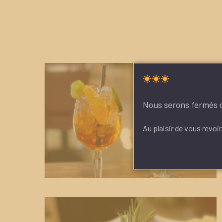
Nous serons fermés dè
Au plaisir de vous revoir